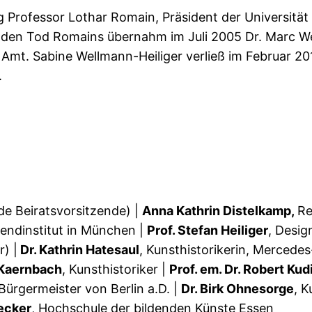
 Professor Lothar Romain, Präsident der Universität 
den Tod Romains übernahm im Juli 2005 Dr. Marc Wel
n Amt. Sabine Wellmann-Heiliger verließ im Februar 
.
nde Beiratsvorsitzende) |
Anna Kathrin Distelkamp,
Re
endinstitut in München |
Prof. Stefan Heiliger
, Desig
) |
Dr. Kathrin Hatesaul
, Kunsthistorikerin, Mercedes
 Kaernbach
, Kunsthistoriker |
Prof. em. Dr. Robert Kud
Bürgermeister von Berlin a.D. |
Dr. Birk Ohnesorge
, K
tecker
, Hochschule der bildenden Künste Essen